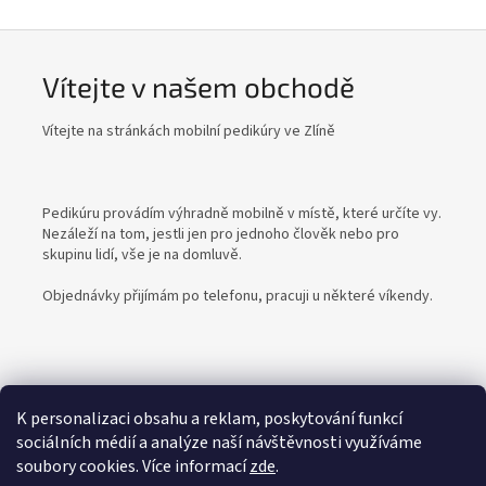
Vítejte v našem obchodě
Vítejte na stránkách mobilní pedikúry ve Zlíně
Pedikúru provádím výhradně mobilně v místě, které určíte vy.
Nezáleží na tom, jestli jen pro jednoho člověk nebo pro
skupinu lidí, vše je na domluvě.
Objednávky přijímám po telefonu, pracuji u některé víkendy.
K personalizaci obsahu a reklam, poskytování funkcí
sociálních médií a analýze naší návštěvnosti využíváme
Z
soubory cookies. Více informací
zde
.